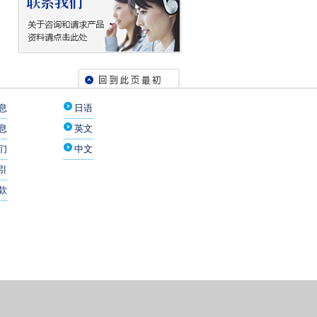
息
日语
息
英文
们
中文
引
款