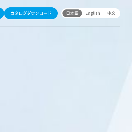
日本語
English
中文
カタログダウンロード
から探す
理念
機
ーチュアルの基本方針
機・洗浄機
機
用ダイヤモンド