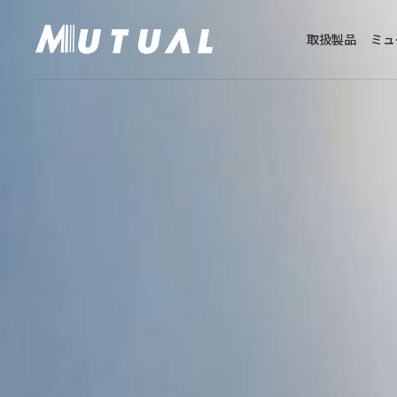
取扱製品
ミュ
取扱製品トップ
会社案内トップ
ミューチュアルと
会社概要・所在地
カスタマーハラスメントに対する基本方針