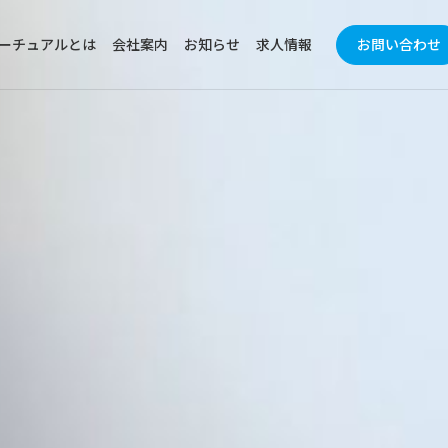
ーチュアルとは
会社案内
お知らせ
求人情報
お問い合わせ
業界から探す
機能
は
トップメッセージ
ミューチュアルの強み
経営
医薬品
製剤
沿⾰
ミュ
化粧品
検査
SDGsの取り組み
電⼦公告
食品
包装
工業