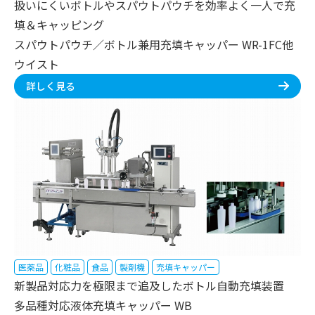
扱いにくいボトルやスパウトパウチを効率よく一人で充
填＆キャッピング
スパウトパウチ／ボトル兼用充填キャッパー WR-1FC他
ウイスト
詳しく見る
医薬品
化粧品
食品
製剤機
充填キャッパー
新製品対応力を極限まで追及したボトル自動充填装置
多品種対応液体充填キャッパー WB