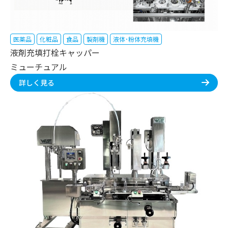
医薬品
化粧品
食品
製剤機
液体･粉体充填機
液剤充填打栓キャッパー
ミューチュアル
詳しく見る