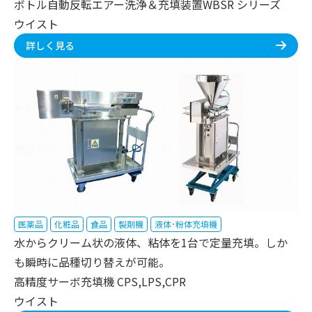
ボトル自動反転エアー洗浄＆充填装置WBSR シリーズ
ウイスト
詳しく見る
医薬品
化粧品
食品
製剤機
液体･粉体充填機
水からクリーム状の液体、粘体を1台で定量充填。しか
も瞬時に品種切り替えが可能。
高精度サーボ充填機 CPS,LPS,CPR
ウイスト