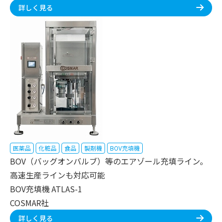
詳しく見る
医薬品
化粧品
食品
製剤機
BOV充填機
BOV（バッグオンバルブ）等のエアゾール充填ライン。
高速生産ラインも対応可能
BOV充填機 ATLAS-1
COSMAR社
詳しく見る