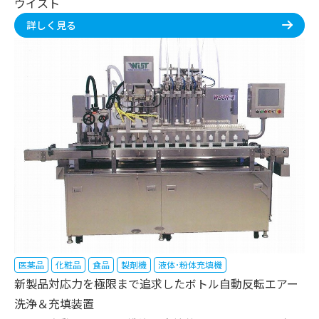
ウイスト
詳しく見る
医薬品
化粧品
食品
製剤機
液体･粉体充填機
新製品対応力を極限まで追求したボトル自動反転エアー
洗浄＆充填装置