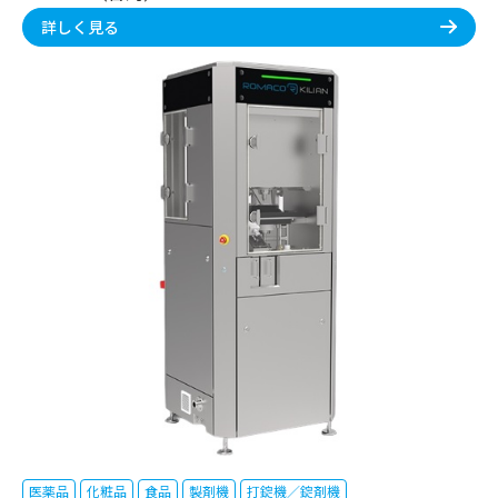
詳しく見る
医薬品
化粧品
食品
製剤機
打錠機／錠剤機