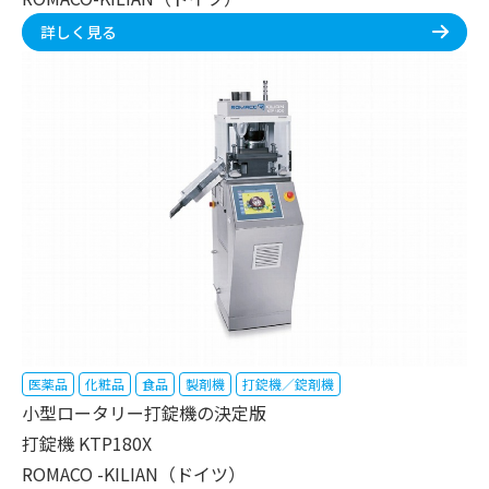
詳しく見る
医薬品
化粧品
食品
製剤機
打錠機／錠剤機
小型ロータリー打錠機の決定版
打錠機 KTP180X
ROMACO -KILIAN（ドイツ）