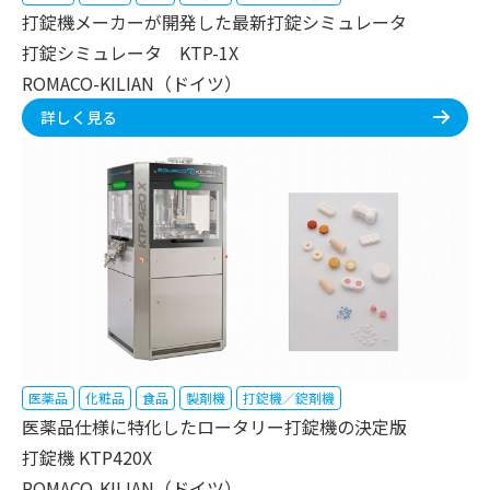
打錠機メーカーが開発した最新打錠シミュレータ
打錠シミュレータ KTP-1X
ROMACO-KILIAN（ドイツ）
詳しく見る
医薬品
化粧品
食品
製剤機
打錠機／錠剤機
医薬品仕様に特化したロータリー打錠機の決定版
打錠機 KTP420X
ROMACO-KILIAN（ドイツ）