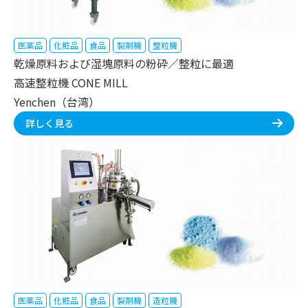
医薬品
化粧品
食品
製剤機
整粒機
乾燥原料および湿塊原料の粉砕／整粒に最適
高速整粒機 CONE MILL
Yenchen（台湾）
詳しく見る
医薬品
化粧品
食品
製剤機
造粒機