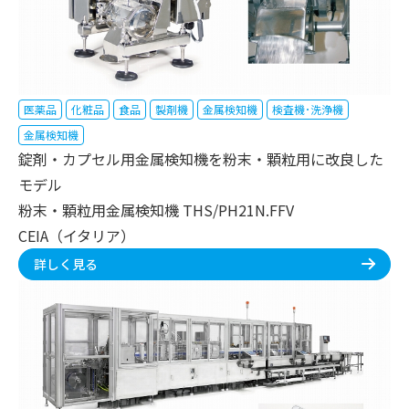
医薬品
化粧品
食品
製剤機
金属検知機
検査機･洗浄機
金属検知機
錠剤・カプセル用金属検知機を粉末・顆粒用に改良した
モデル
粉末・顆粒用金属検知機 THS/PH21N.FFV
CEIA（イタリア）
詳しく見る