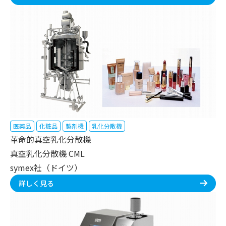
医薬品
化粧品
製剤機
乳化分散機
革命的真空乳化分散機
真空乳化分散機 CML
symex社（ドイツ）
詳しく見る