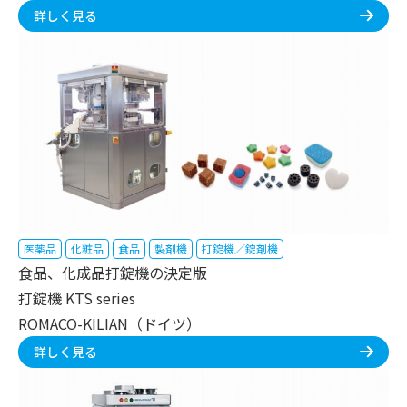
詳しく見る
医薬品
化粧品
食品
製剤機
打錠機／錠剤機
食品、化成品打錠機の決定版
打錠機 KTS series
ROMACO-KILIAN（ドイツ）
詳しく見る