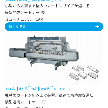
小型から大型まで幅広いカートンサイズが選べる
横型間欠カートナー PG
ミューチュアル－CAM
詳しく見る
医薬品
化粧品
食品
包装機
カートナー
独特のカートン組み上げ装置。高速でも静粛な運転
横型連続カートナー HV