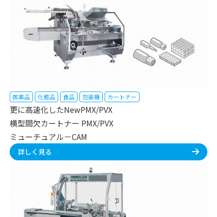
医薬品
化粧品
食品
包装機
カートナー
更に高速化したNewPMX/PVX
横型間欠カートナー PMX/PVX
ミューチュアル－CAM
詳しく見る