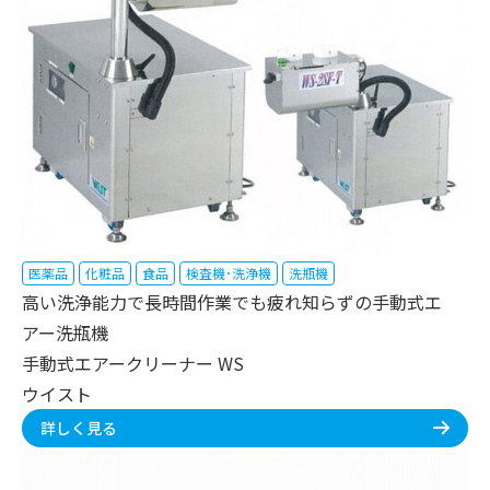
医薬品
化粧品
食品
検査機･洗浄機
洗瓶機
高い洗浄能力で長時間作業でも疲れ知らずの手動式エ
アー洗瓶機
手動式エアークリーナー WS
ウイスト
詳しく見る