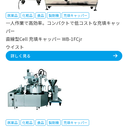
医薬品
化粧品
食品
製剤機
充填キャッパー
一人作業で高効率。コンパクトで低コストな充填キャッ
パー
直線型Cell 充填キャッパー WB-1FCjr
ウイスト
詳しく見る
医薬品
化粧品
食品
製剤機
充填キャッパー