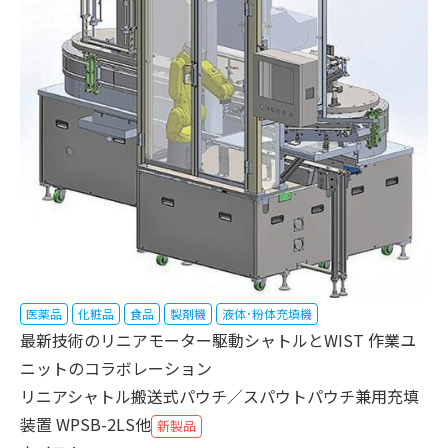
医薬品
化粧品
食品
製剤機
液体･粉体充填機
最新技術のリニアモーター駆動シャトルとWIST 作業ユ
ニットのコラボレーション
リニアシャトル搬送式パウチ／スパウトパウチ兼用充填
装置 WPSB-2LS他
新製品