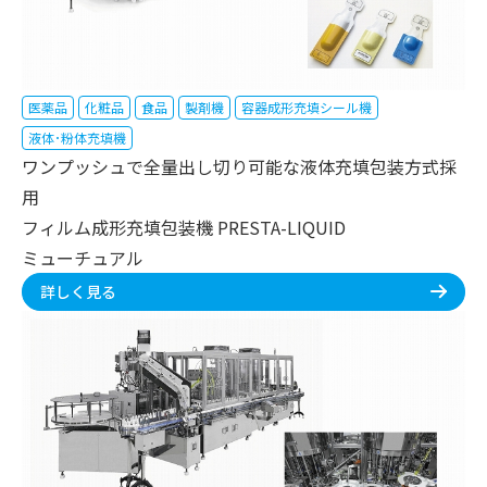
医薬品
化粧品
食品
製剤機
容器成形充填シール機
液体･粉体充填機
ワンプッシュで全量出し切り可能な液体充填包装方式採
用
フィルム成形充填包装機 PRESTA-LIQUID
ミューチュアル
詳しく見る