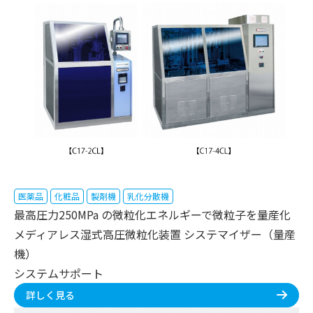
医薬品
化粧品
製剤機
乳化分散機
最高圧力250MPa の微粒化エネルギーで微粒子を量産化
メディアレス湿式高圧微粒化装置 システマイザー（量産
機）
システムサポート
詳しく見る