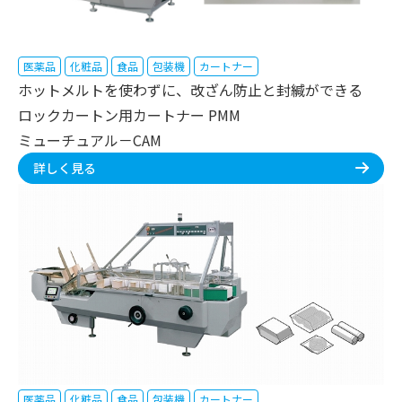
医薬品
化粧品
食品
包装機
カートナー
ホットメルトを使わずに、改ざん防止と封緘ができる
ロックカートン用カートナー PMM
ミューチュアル－CAM
詳しく見る
医薬品
化粧品
食品
包装機
カートナー