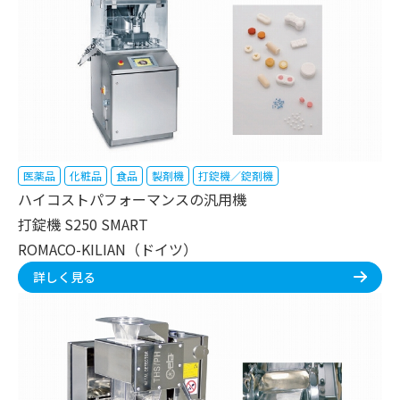
医薬品
化粧品
食品
製剤機
打錠機／錠剤機
ハイコストパフォーマンスの汎用機
打錠機 S250 SMART
ROMACO-KILIAN（ドイツ）
詳しく見る