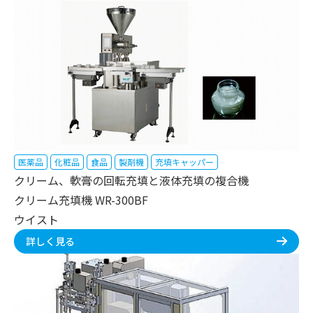
医薬品
化粧品
食品
製剤機
充填キャッパー
クリーム、軟膏の回転充填と液体充填の複合機
クリーム充填機 WR-300BF
ウイスト
詳しく見る