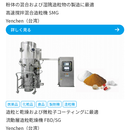
粉体の混合および湿隗造粒物の製造に最適
高速撹拌混合造粒機 SMG
Yenchen（台湾）
詳しく見る
医薬品
化粧品
食品
製剤機
造粒機
造粒と乾燥および微粒子コーティングに最適
流動層造粒乾燥機 FBD/SG
Yenchen（台湾）