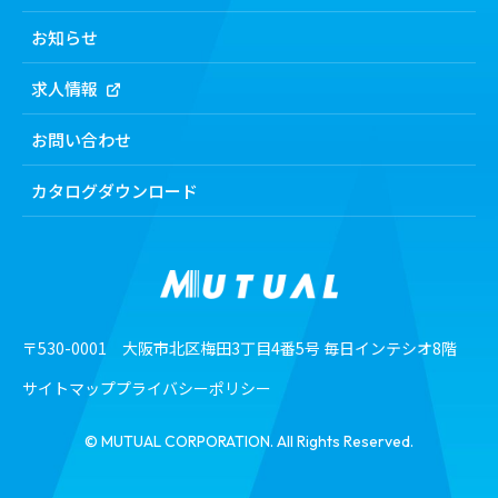
ミューチュアルの強み
会社案内トップ
化粧品
お知らせ
食品
トップメッセージ
求人情報
機能から探す
経営理念
製剤機
会社概要・所在地
お問い合わせ
検査機・洗浄機
沿⾰
包装機
カタログダウンロード
ミューチュアルの基本方針
工業用ダイヤモンド
カスタマーハラスメントに
対する基本方針
SDGsの取り組み
電⼦公告
〒530-0001 大阪市北区梅田3丁目4番5号 毎日インテシオ8階
サイトマップ
プライバシーポリシー
© MUTUAL CORPORATION. All Rights Reserved.