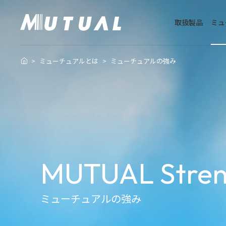
取扱製品
ミュ
ミューチュアルとは
ミューチュアルの強み
取扱製品トップ
会社案内トップ
ミューチュアルと
会社概要・所在地
カスタマーハラスメントに対する基本方針
MUTUAL Stren
ミューチュアルの強み