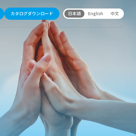
日本語
English
中文
カタログダウンロード
から探す
理念
機
ーチュアルの基本方針
機・洗浄機
機
用ダイヤモンド