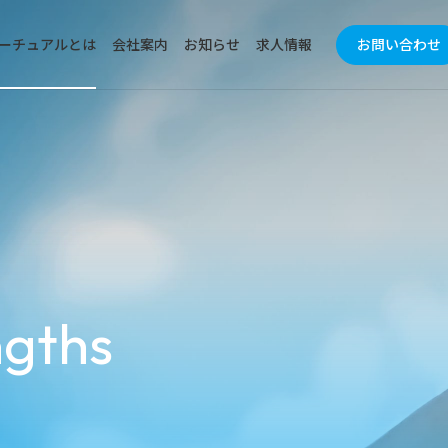
ーチュアルとは
会社案内
お知らせ
求人情報
お問い合わせ
業界から探す
機能
は
トップメッセージ
ミューチュアルの強み
経営
医薬品
製剤
沿⾰
ミュ
化粧品
検査
SDGsの取り組み
電⼦公告
gths
食品
包装
工業