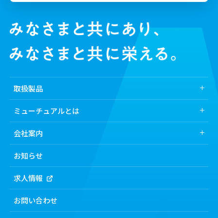
取扱製品
取扱製品トップ
ミューチュアルとは
業界から探す
ミューチュアルとは
会社案内
医薬品
ミューチュアルの強み
会社案内トップ
化粧品
お知らせ
食品
トップメッセージ
求人情報
機能から探す
経営理念
製剤機
会社概要・所在地
お問い合わせ
検査機・洗浄機
沿⾰