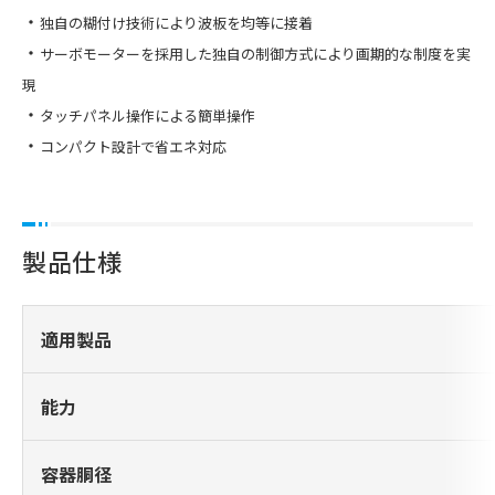
・
独自の糊付け技術により波板を均等に接着
・
サーボモーターを採用した独自の制御方式により画期的な制度を実
現
・
タッチパネル操作による簡単操作
・
コンパクト設計で省エネ対応
製品仕様
適用製品
能力
容器胴径