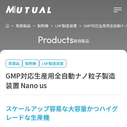
取扱製品
製剤機
LNP製造装置
GMP対応生産用全自動ナノ粒
Products
取扱製品
医薬品
製剤機
LNP製造装置
GMP対応生産用全自動ナノ粒子製造
装置 Nano us
スケールアップ容易な大容量かつハイグ
レードな生産機