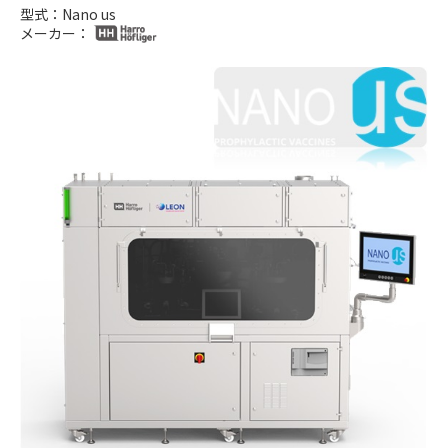
型式：Nano us
メーカー：