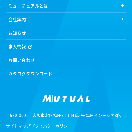
取扱製品トップ
ミューチュアルとは
業界から探す
ミューチュアルとは
会社案内
医薬品
ミューチュアルの強み
会社案内トップ
化粧品
お知らせ
食品
トップメッセージ
求人情報
機能から探す
経営理念
製剤機
会社概要・所在地
お問い合わせ
検査機・洗浄機
沿⾰
包装機
カタログダウンロード
ミューチュアルの基本方針
工業用ダイヤモンド
カスタマーハラスメントに
対する基本方針
SDGsの取り組み
電⼦公告
〒530-0001 大阪市北区梅田3丁目4番5号 毎日インテシオ8階
サイトマップ
プライバシーポリシー