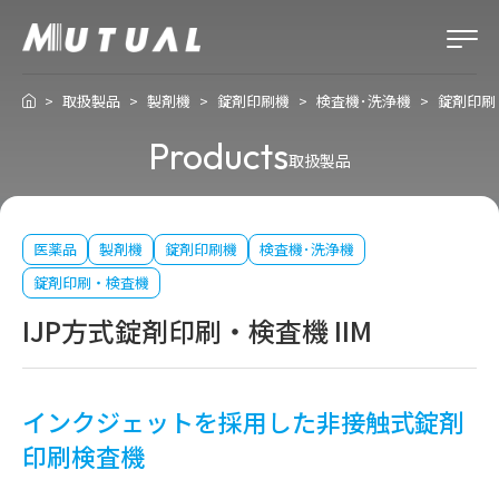
取扱製品
製剤機
錠剤印刷機
検査機･洗浄機
錠剤印刷
Products
取扱製品
医薬品
製剤機
錠剤印刷機
検査機･洗浄機
錠剤印刷・検査機
IJP方式錠剤印刷・検査機 IIM
インクジェットを採用した非接触式錠剤
印刷検査機