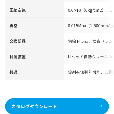
圧縮空気
0.6MPa（6kg/cm2）、1,
真空
0.015Mpa（1,500mmA
交換部品
供給ドラム、検査ドラム
付属装置
IJヘッド自動クリーニ
共通
錠剤有無判別機能、印刷
カタログダウンロード