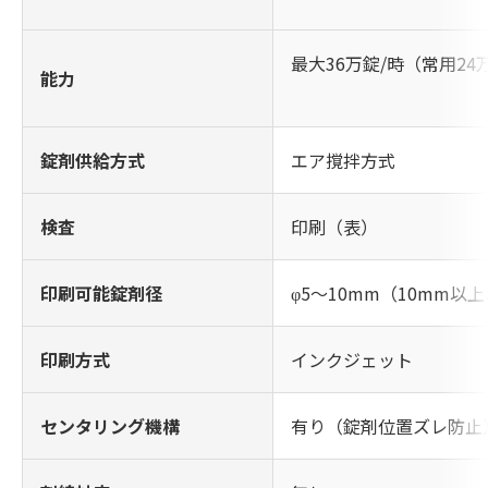
最大36万錠/時（常用24
能力
錠剤供給方式
エア撹拌方式
検査
印刷（表）
印刷可能錠剤径
φ5～10mm（10mm
印刷方式
インクジェット
センタリング機構
有り（錠剤位置ズレ防止