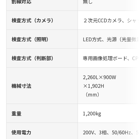
割線対応
無し
検査方式（カメラ）
２次元CCDカメラ、シャ
検査方式（照明）
LED方式、光源（光量微
検査方式（判断部）
専用画像処理ボード、CP
2,260L×900W
機械寸法
×1,902H
（mm）
重量
1,200kg
使用電力
200V、3相、50/60Hz、5