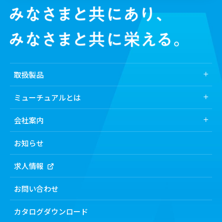
取扱製品
取扱製品トップ
ミューチュアルとは
業界から探す
ミューチュアルとは
会社案内
医薬品
ミューチュアルの強み
会社案内トップ
化粧品
お知らせ
食品
トップメッセージ
求人情報
機能から探す
経営理念
製剤機
会社概要・所在地
お問い合わせ
検査機・洗浄機
沿⾰
包装機
カタログダウンロード
ミューチュアルの基本方針