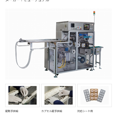
錠剤手供給
カプセル錠手供給
対応シート例