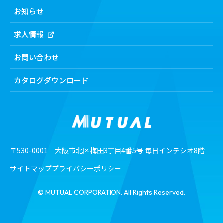
会社案内トップ
化粧品
お知らせ
食品
トップメッセージ
求人情報
機能から探す
経営理念
製剤機
会社概要・所在地
お問い合わせ
検査機・洗浄機
沿⾰
包装機
カタログダウンロード
ミューチュアルの基本方針
工業用ダイヤモンド
カスタマーハラスメントに
対する基本方針
SDGsの取り組み
電⼦公告
〒530-0001 大阪市北区梅田3丁目4番5号 毎日インテシオ8階
サイトマップ
プライバシーポリシー
© MUTUAL CORPORATION. All Rights Reserved.